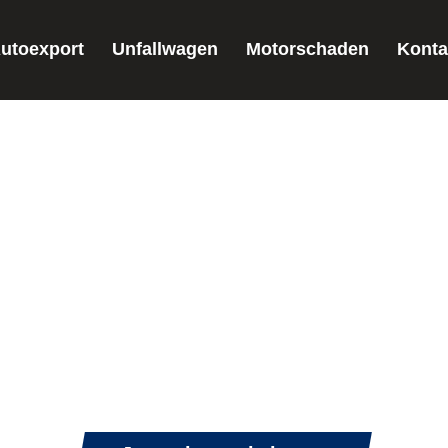
utoexport
Unfallwagen
Motorschaden
Konta
ANKAUF MAGD
Für Sie vor Ort
erkaufen? Autoankauf Magdeburg bekannt aus loka
e Ihr Auto in wenigen Minuten zu Geld und dass Onl
und sofortige Bezahlung.