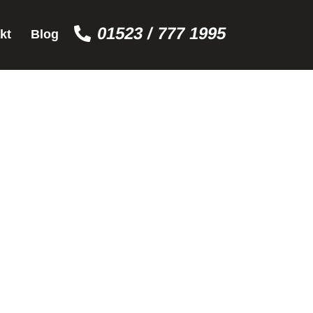
01523 / 777 1995
kt
Blog
EBURG
len Zeitungen, bietet Top-Preise und
ine. Sie erhalten eine faire Bewertung