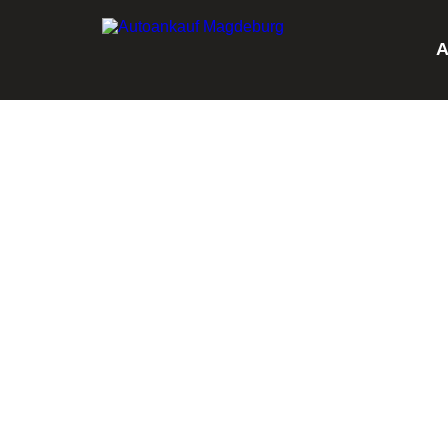
A
AUTO
Sie möchten Ihr Auto in Magdeburg v
einen reibungslosen Ablauf. Machen Si