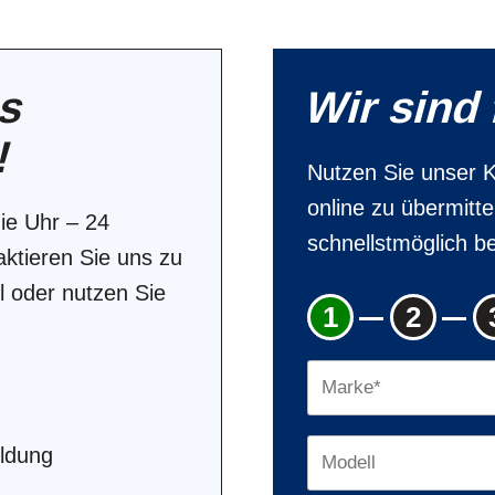
ns
Wir sind 
!
Nutzen Sie unser K
online zu übermitt
ie Uhr – 24
schnellstmöglich be
ktieren Sie uns zu
l oder nutzen Sie
1
2
ldung